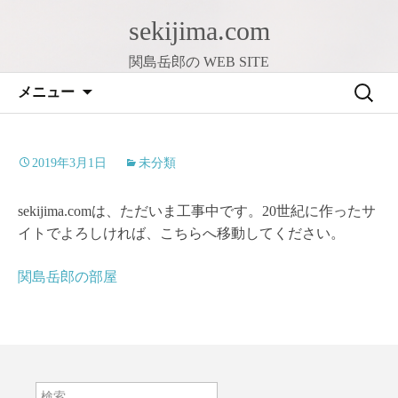
sekijima.com
関島岳郎の WEB SITE
コ
検
メニュー
ン
索:
テ
ン
2019年3月1日
未分類
ツ
へ
sekijima.comは、ただいま工事中です。20世紀に作ったサ
ス
イトでよろしければ、こちらへ移動してください。
キ
ッ
関島岳郎の部屋
プ
検